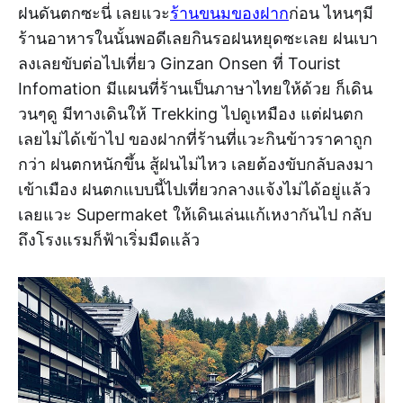
ฝนดันตกซะนี่ เลยแวะ
ร้านขนมของฝาก
ก่อน ไหนๆมี
ร้านอาหารในนั้นพอดีเลยกินรอฝนหยุดซะเลย ฝนเบา
ลงเลยขับต่อไปเที่ยว Ginzan Onsen ที่ Tourist
Infomation มีแผนที่ร้านเป็นภาษาไทยให้ด้วย ก็เดิน
วนๆดู มีทางเดินให้ Trekking ไปดูเหมือง แต่ฝนตก
เลยไม่ได้เข้าไป ของฝากที่ร้านที่แวะกินข้าวราคาถูก
กว่า ฝนตกหนักขึ้น สู้ฝนไม่ไหว เลยต้องขับกลับลงมา
เข้าเมือง ฝนตกแบบนี้ไปเที่ยวกลางแจ้งไม่ได้อยู่แล้ว
เลยแวะ Supermaket ให้เดินเล่นแก้เหงากันไป กลับ
ถึงโรงแรมก็ฟ้าเริ่มมืดแล้ว