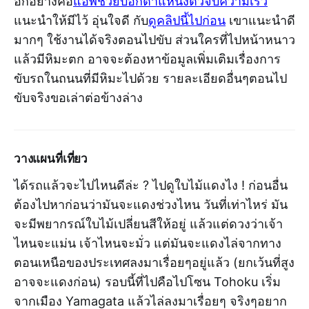
อีกอย่างคือ
แอพช่วยบอกตำแหน่งตัวจับความเร็ว
แนะนำให้มีไว้ อุ่นใจดี กับ
ดูคลิปนี้ไปก่อน
เขาแนะนำดี
มากๆ ใช้งานได้จริงตอนไปขับ ส่วนใครที่ไปหน้าหนาว
แล้วมีหิมะตก อาจจะต้องหาข้อมูลเพิ่มเติมเรื่องการ
ขับรถในถนนที่มีหิมะไปด้วย รายละเอียดอื่นๆตอนไป
ขับจริงขอเล่าต่อข้างล่าง
วางแผนที่เที่ยว
ได้รถแล้วจะไปไหนดีล่ะ ? ไปดูใบไม้แดงไง ! ก่อนอื่น
ต้องไปหาก่อนว่ามันจะแดงช่วงไหน วันที่เท่าไหร่ มัน
จะมีพยากรณ์ใบไม้เปลี่ยนสีให้อยู่ แล้วแต่ดวงว่าเจ้า
ไหนจะแม่น เจ้าไหนจะมั่ว แต่มันจะแดงไล่จากทาง
ตอนเหนือของประเทศลงมาเรื่อยๆอยู่แล้ว (ยกเว้นที่สูง
อาจจะแดงก่อน) รอบนี้ที่ไปคือไปโซน Tohoku เริ่ม
จากเมือง Yamagata แล้วไล่ลงมาเรื่อยๆ จริงๆอยาก