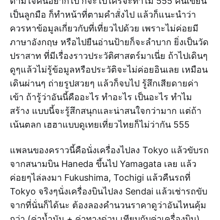
ตามใจคนอยากไป ก็จะไปใครจะทำไม 555 คนเขียน
เป็นลูกมือ ก็ทำหน้าที่ตามคำสั่งไป แล้วก็แนะนำว่า
ควรหาข้อมูลเกี่ยวกับที่เที่ยวไปด้วย เพราะไม่ค่อยมี
ภาษาอังกฤษ หรือไปยืนอ่านป้ายก็จะลำบาก ยิ่งเป็นวัด
ปราสาท ที่มีเรื่องราวประวัติศาสตร์มาเนี่ย ถ้าไปเดินๆ
ดูๆแล้วไม่รู้ข้อมูลหรือประวัติจะไม่ค่อยอินเลย เหมือน
เดินผ่านๆ ถ่ายรูปสวยๆ แล้วก็จบไป รู้สึกเสียดายค่า
เข้า ถ้ารู้ว่าอันนี้คืออะไร ทำอะไร เป็นอะไร ทำไม
สร้าง แบบนี้จะรู้สึกสนุกและน่าสนใจกว่ามาก แต่ถ้า
เน้นตลก เฮฮาแบบดูเทยเที่ยวไทยก็ไม่ว่ากัน 555
แพลนของคราวนี้คือนั่งเครื่องไปลง Tokyo แล้วขับรถ
จากสนามบิน Haneda ขึ้นไป Yamagata เลย แล้ว
ค่อยๆไล่ลงมา Fukushima, Tochigi แล้วคืนรถที่
Tokyo จริงๆนั่งเครื่องบินไปลง Sendai แล้วเช่ารถขับ
จากที่นั่นก็ได้นะ ต้องลองคำนวนราคาดูว่าอันไหนคุ้ม
กว่า (ค่าน้ำมัน + ค่าทางด่วน เทียบกับค่าเครื่องบิน)