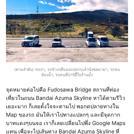
(ตามลำดับ) รถเรา, รถข้างๆที่มองแปลกๆแล้วนั่งซดมาม่า, รถขน
ห้องน้ำ, รถคนที่ปาร์ตี้ในร้านมั้ง
จุดหมายต่อไปคือ Fudosawa Bridge สถานที่ท่อง
เที่ยวในถนน Bandai Azuma Skyline หาได้ตามรีวิว
เยอะมาก ก็เลยตั้งใจจะตามไป พอกดปลายทางใน
Map ของรถ มันให้เราไปทางแปลกๆ และมีจุดกาก
บาทแดงๆบนจอ เราก็เลยเปลี่ยนไปพึ่ง Google Maps
แทน เพื่อจะไปเส้นทาง Bandai Azuma Skyline ที่