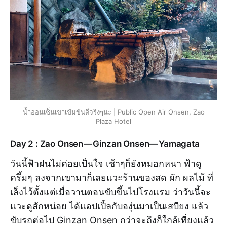
น้ำออนเซ็นเขาเข้มข้นดีจริงๆนะ | Public Open Air Onsen, Zao
Plaza Hotel
Day 2 : Zao Onsen — Ginzan Onsen — Yamagata
วันนี้ฟ้าฝนไม่ค่อยเป็นใจ เช้าๆก็ยังหมอกหนา ฟ้าดู
ครึ้มๆ ลงจากเขามาก็เลยแวะร้านของสด ผัก ผลไม้ ที่
เล็งไว้ตั้งแต่เมื่อวานตอนขับขึ้นไปโรงแรม ว่าวันนี้จะ
แวะดูสักหน่อย ได้แอปเปิ้ลกับองุ่นมาเป็นเสบียง แล้ว
ขับรถต่อไป Ginzan Onsen กว่าจะถึงก็ใกล้เที่ยงแล้ว