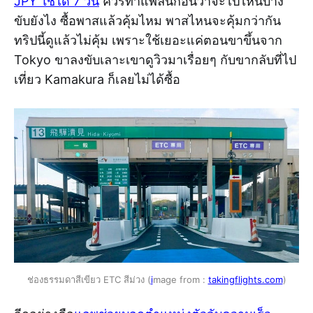
JPY ใช้ได้ 7 วัน
ควรทำแพลนก่อนว่าจะไปไหนบ้าง
ขับยังไง ซื้อพาสแล้วคุ้มไหม พาสไหนจะคุ้มกว่ากัน
ทริปนี้ดูแล้วไม่คุ้ม เพราะใช้เยอะแค่ตอนขาขึ้นจาก
Tokyo ขาลงขับเลาะเขาดูวิวมาเรื่อยๆ กับขากลับที่ไป
เที่ยว Kamakura ก็เลยไม่ได้ซื้อ
ช่องธรรมดาสีเขียว ETC สีม่วง (
i
mage from :
takingflights.com
)